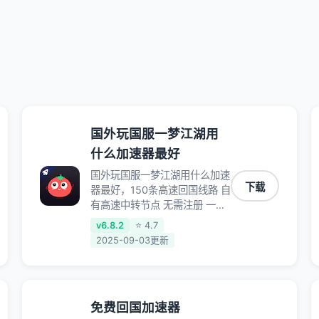
国外玩国服一梦江湖用
什么加速器最好
国外玩国服一梦江湖用什么加速
下载
器最好，150条高速回国线路 自
有高速中转节点 无需注册 一键
连接 提供高速线路 应用内直达
v6.8.2
⭐ 4.7
视频音乐app,快人一步 应用模
2025-09-03更新
式 App互不干扰 不间断的隐私
保护 数据加密 隐私保护 保持高
速同时确保数据不泄露 阻止第
三方对数据进行窃取和监听
免费回国加速器