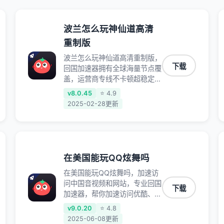
波兰怎么玩神仙道高清
重制版
波兰怎么玩神仙道高清重制版，
下载
回国加速器拥有全球海量节点覆
盖，运营商专线不卡顿超稳定，
专为海外华人和留学生打造，帮
v8.0.45
⭐ 4.9
助海外华人免除地域限制，随时
2025-02-28更新
高速稳定低延迟玩国服游戏、观
看高清视频、听高品质音乐。
在美国能玩QQ炫舞吗
在美国能玩QQ炫舞吗，加速访
问中国音视频和网站，专业回国
下载
加速器，帮你加速访问优酷、
bilibili、腾讯视频、爱奇艺等，
v9.0.20
⭐ 4.8
加速国服游戏，例如原神、阴阳
2025-06-08更新