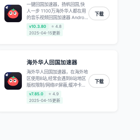
一键回国加速器，扬帆回国,快
人一步 1100万海外华人都在用
下载
的音乐视频回国加速器 Android
iOS Windows Mac TV VIP 支
v10.3.80
⭐ 4.8
持多种加速场景 了解更多 看视
2025-04-15更新
频 全球高速通道搭配第三方
CDN节点,解锁加速腾讯视频、
爱奇艺、哔哩哔哩和优酷视频,
在国外也能畅快追剧!
海外华人回国加速器
海外华人回国加速器，在海外地
区使用B站,经常会遇到B站地区
下载
版权限制/网络IP屏蔽,缓冲卡顿
等问题,使用我们的哔哩哔哩专
v7.85.0
⭐ 4.9
用回国VPN,可加速解决各类网
2025-04-15更新
络问题,一键网络回国,全球智能
专线为您提供最优线路,一对一
技术客服7*24小时服务。