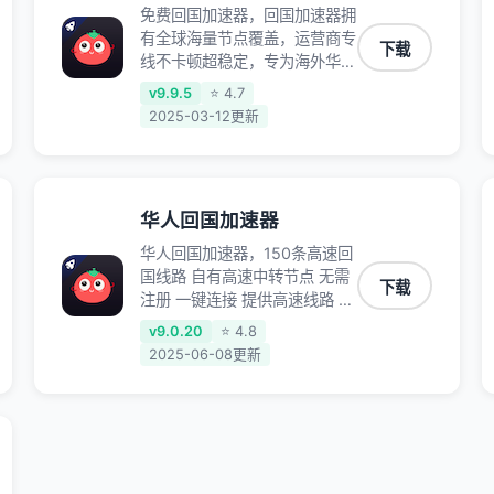
免费回国加速器，回国加速器拥
有全球海量节点覆盖，运营商专
下载
线不卡顿超稳定，专为海外华人
和留学生打造，帮助海外华人免
v9.9.5
⭐ 4.7
除地域限制，随时高速稳定低延
2025-03-12更新
迟玩国服游戏、观看高清视频、
听高品质音乐。
华人回国加速器
华人回国加速器，150条高速回
国线路 自有高速中转节点 无需
下载
注册 一键连接 提供高速线路 应
用内直达视频音乐app,快人一
v9.0.20
⭐ 4.8
步 应用模式 App互不干扰 不间
2025-06-08更新
断的隐私保护 数据加密 隐私保
护 保持高速同时确保数据不泄
露 阻止第三方对数据进行窃取
和监听