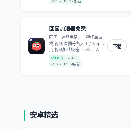
2025-05-22更新
低延迟稳定不掉线,畅享国内网
络！
回国加速器免费
回国加速器免费，一键畅享游
戏,视频,直播等各大主流App应
下载
用,视频加载极速不卡顿。人在
海外听歌,玩国服游戏 简单易
v9.8.5
⭐ 4.6
用。
2025-07-19更新
安卓精选