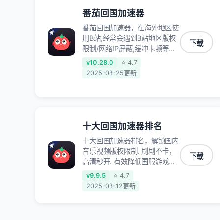
各种服务,回国加速器致力于帮
番茄回国加速器
助海外华人和留学生、港澳台地
番茄回国加速器，在海外地区使
区用户提供最好的回国游戏和音
用B站,经常会遇到B站地区版权
乐视频加速服务，可以在海外或
下载
限制/网络IP屏蔽,缓冲卡顿等问
港澳台地区流畅加速国服游戏和
题,使用我们的哔哩哔哩专用回
音视频服务，提供专业稳定的全
v10.28.0
⭐ 4.7
国VPN,可加速解决各类网络问
球回国线路和游戏加速专线。能
2025-08-25更新
题,一键网络回国,全球智能专线
加速访问优酷、爱奇艺、腾讯视
为您提供最优线路,一对一技术
频、B站、芒果TV、西瓜视频、
客服7*24小时服务。
QQ音乐、网易云音乐、酷狗音
乐、YY等主流网站应用解除限
制，带你穿梭加速回国。目前已
十大回国加速器排名
有上百万用户，用户整体好评
十大回国加速器排名，解锁国内
95%以上，一对一在线客服支
音乐视频版权限制. 刷剧不卡，
持，保障你的使用体验。
下载
高清秒开. 有效降低国服游戏延
迟. 提升国内主流应用访问速度
v9.9.5
⭐ 4.7
; 独创加速黑科技 · 海量边缘. 动
2025-03-12更新
态多线. 智能流控。