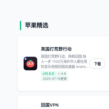
苹果精选
英国打荒野行动
英国打荒野行动，扬帆回国,快
人一步 1100万海外华人都在用
下载
的音乐视频回国加速器 Android
iOS Windows Mac TV VIP 支
v12.5.0
⭐ 4.8
持多种加速场景 了解更多 看视
2025-07-19更新
频 全球高速通道搭配第三方
CDN节点,解锁加速腾讯视频、
爱奇艺、哔哩哔哩和优酷视频,
在国外也能畅快追剧!
回国VPN