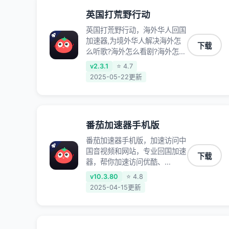
英国打荒野行动
英国打荒野行动，海外华人回国
加速器,为境外华人解决海外怎
下载
么听歌?海外怎么看剧?海外怎么
玩游戏不卡等境外难题,全球回
v2.3.1
⭐ 4.7
国稳定国内节点,专业、流畅加
2025-05-22更新
速让海外党们一键轻松回国,简
单好用
番茄加速器手机版
番茄加速器手机版，加速访问中
国音视频和网站，专业回国加速
下载
器，帮你加速访问优酷、
bilibili、腾讯视频、爱奇艺等，
v10.3.80
⭐ 4.8
加速国服游戏，例如原神、阴阳
2025-04-15更新
师、和平精英、使命召唤、天涯
明月刀、一梦江湖、幻书启示
录、明日方舟、战双帕弥什、
sky光·遇、另一个伊甸园等国内