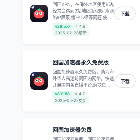
回国VPN，在海外地区使用B站,
经常会遇到B站地区版权限制/网
下载
络IP屏蔽,缓冲卡顿等问题,使用
我们的哔哩哔哩专用回国VPN,
v28.5.0
⭐ 4.9
可加速解决各类网络问题,一键
2025-02-28更新
网络回国,全球智能专线为您提
供最优线路,一对一技术客服
7*24小时服务。
回国加速器永久免费版
回国加速器永久免费版，助力海
外华人高速访问国内网络，快速
下载
开启国内各直播平台,解决国内
视频、音乐卡顿问题；更能加速
v8.9.88
⭐ 4.7
海量国服游戏，超低延迟稳定不
2025-05-22更新
掉线,畅享国内网络！
回国加速器免费
回国加速器免费，回国加速器拥