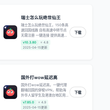
瑞士怎么玩绝世仙王
瑞士怎么玩绝世仙王，150条高
速回国线路 自有高速中转节点
下载
无需注册 一键连接 提供高速线
路 应用内直达视频音乐app,快
v10.3.80
⭐ 4.8
人一步 应用模式 App互不干扰
2025-04-15更新
不间断的隐私保护 数据加密 隐
私保护 保持高速同时确保数据
不泄露 阻止第三方对数据进行
窃取和监听
国外打wow延迟高
国外打wow延迟高，一键代理
翻墙回国的穿梭VPN，帮助海
下载
外华人留学生及港澳台地区用户
破除地区版权限制问题，一键降
v7.85.0
⭐ 4.9
低游戏延迟，加速访问中国网
2025-04-15更新