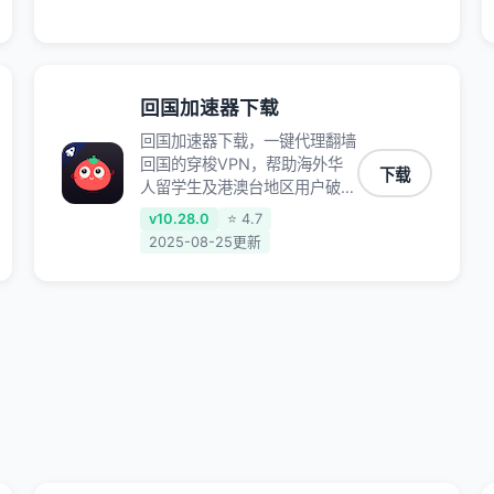
师、和平精英、使命召唤、天涯
明月刀、一梦江湖、幻书启示
录、明日方舟、战双帕弥什、
sky光·遇、另一个伊甸园等国内
各种服务,回国加速器致力于帮
回国加速器下载
助海外华人和留学生、港澳台地
回国加速器下载，一键代理翻墙
区用户提供最好的回国游戏和音
回国的穿梭VPN，帮助海外华
乐视频加速服务，可以在海外或
下载
人留学生及港澳台地区用户破除
港澳台地区流畅加速国服游戏和
地区版权限制问题，一键降低游
音视频服务，提供专业稳定的全
v10.28.0
⭐ 4.7
戏延迟，加速访问中国网站、游
球回国线路和游戏加速专线。能
2025-08-25更新
戏及应用。
加速访问优酷、爱奇艺、腾讯视
频、B站、芒果TV、西瓜视频、
QQ音乐、网易云音乐、酷狗音
乐、YY等主流网站应用解除限
制，带你穿梭加速回国。目前已
有上百万用户，用户整体好评
95%以上，一对一在线客服支
持，保障你的使用体验。