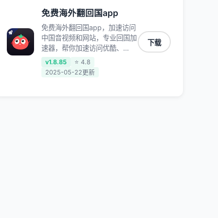
免费海外翻回国app
免费海外翻回国app，加速访问
中国音视频和网站，专业回国加
下载
速器，帮你加速访问优酷、
bilibili、腾讯视频、爱奇艺等，
v1.8.85
⭐ 4.8
加速国服游戏，例如原神、阴阳
2025-05-22更新
师、和平精英、使命召唤、天涯
明月刀、一梦江湖、幻书启示
录、明日方舟、战双帕弥什、
sky光·遇、另一个伊甸园等国内
各种服务,回国加速器致力于帮
助海外华人和留学生、港澳台地
区用户提供最好的回国游戏和音
乐视频加速服务，可以在海外或
港澳台地区流畅加速国服游戏和
音视频服务，提供专业稳定的全
球回国线路和游戏加速专线。能
加速访问优酷、爱奇艺、腾讯视
频、B站、芒果TV、西瓜视频、
QQ音乐、网易云音乐、酷狗音