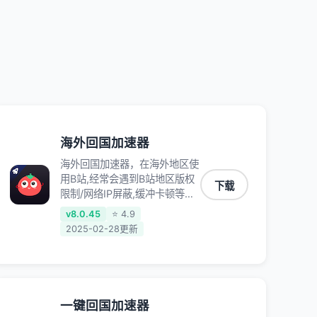
乐、YY等主流网站应用解除限
制，带你穿梭加速回国。目前已
有上百万用户，用户整体好评
95%以上，一对一在线客服支
持，保障你的使用体验。
海外回国加速器
海外回国加速器，在海外地区使
用B站,经常会遇到B站地区版权
下载
限制/网络IP屏蔽,缓冲卡顿等问
题,使用我们的哔哩哔哩专用回
v8.0.45
⭐ 4.9
国VPN,可加速解决各类网络问
2025-02-28更新
题,一键网络回国,全球智能专线
为您提供最优线路,一对一技术
客服7*24小时服务。
一键回国加速器