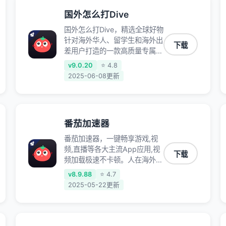
国外怎么打Dive
国外怎么打Dive，精选全球好物
针对海外华人、留学生和海外出
下载
差用户打造的一款高质量专属回
国加速器,只要身处海外即可一
v9.0.20
⭐ 4.8
键加速畅享国内网络:追剧听
2025-06-08更新
歌、影音娱乐、游戏电竞、赛事
直播、商务办公、炒股等多场景
的应用及网络加速
番茄加速器
番茄加速器，一键畅享游戏,视
频,直播等各大主流App应用,视
下载
频加载极速不卡顿。人在海外听
歌,玩国服游戏 简单易用。
v8.9.88
⭐ 4.7
2025-05-22更新